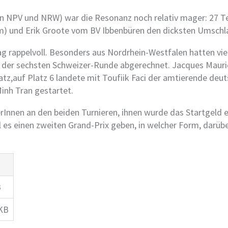
in NPV und NRW) war die Resonanz noch relativ mager: 27 
um) und Erik Groote vom BV Ibbenbüren den dicksten Umschl
rappelvoll. Besonders aus Nordrhein-Westfalen hatten viele
 der sechsten Schweizer-Runde abgerechnet. Jacques Mauri
tz,auf Platz 6 landete mit Toufiik Faci der amtierende deut
inh Tran gestartet.
erInnen an den beiden Turnieren, ihnen wurde das Startgeld 
ll es einen zweiten Grand-Prix geben, in welcher Form, darü
B
 KB